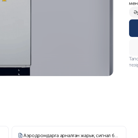
мен
Ә
Тап
тез
Аэродромдарға арналған жарық сигнал беру жабдықтарының каталогы