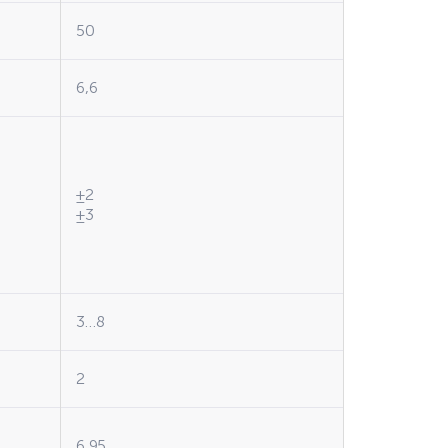
50
6,6
±2
±3
3…8
2
6,95