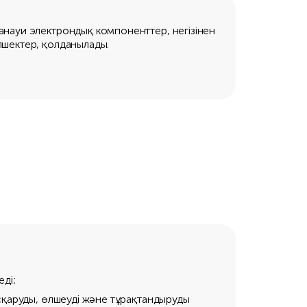
анауи электрондық компоненттер, негізінен
лшектер, қолданылады.
ді;
сқаруды, өлшеуді және тұрақтандыруды