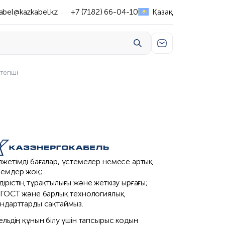
abel@kazkabel.kz
+7 (7182) 66-04-10
Қазақ
тегіші
лжетімді бағалар, үстемелер немесе артық
лемдер жоқ;
ірістің тұрақтылығы және жеткізу ырғағы;
з ГОСТ және барлық технологиялық
андарттарды сақтаймыз.
ельдің құнын білу үшін тапсырыс кодын