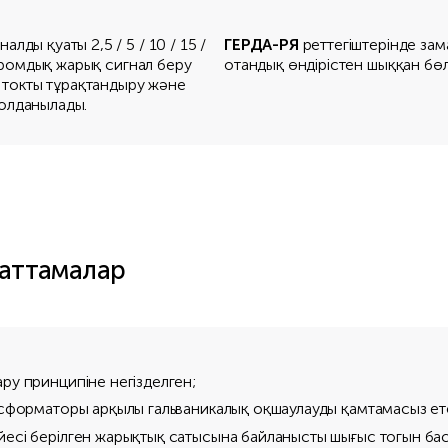
алды қуаты 2,5 / 5 / 10 / 15 /
ГЕРДА-РЯ
реттегіштерінде зам
дромдық жарық сигнал беру
отандық өндірістен шыққан бө
 токты тұрақтандыру және
қолданылады.
паттамалар
ру принципіне негізделген;
нсформаторы арқылы гальваникалық оқшаулауды қамтамасыз ете
йесі берілген жарықтық сатысына байланысты шығыс тогын ба