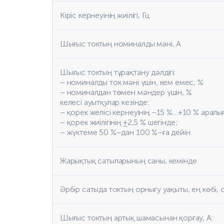
Кіріс кернеуінің жиілігі, Гц
Шығыс токтың номиналды мәні, А
Шығыс токтың тұрақтану дәлдігі:
– номиналды ток мәні үшін, кем емес, %
– номиналдан төмен мәндер үшін, %
келесі ауытқулар кезінде:
– қорек желісі кернеуінің –15 %…+10 % аралы
– қорек жиілігінің ±2,5 % шегінде;
– жүктеме 50 %–дан 100 %–ға дейін
Жарықтық сатыларының саны, кемінде
Әрбір сатыда токтың орнығу уақыты, ең көбі, 
Шығыс токтың артық шамасынан қорғау, А: