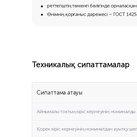
реттегіштің төменгі бөлігінде орналасқа
Өнімнің қорғаныс дәрежесі – ГОСТ 1425
Техникалық сипаттамалар
Сипаттама атауы
Айнымалы токтың кіріс кернеуінің номиналды 
Қорек кіріс кернеуінің номиналдан ауытқу шег