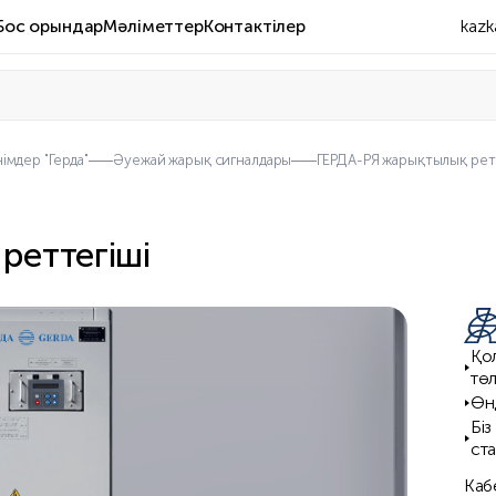
Бос орындар
Мәліметтер
Контактілер
kazk
імдер "Герда"
Әуежай жарық сигналдары
ГЕРДА-РЯ жарықтылық рет
реттегіші
Қо
тө
Өнд
Бі
ст
Каб