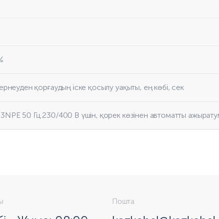
%
ернеуден қорғаудың іске қосылу уақыты, ең көбі, сек
 3NPE 50 Гц 230/400 В үшін, қорек көзінен автоматты ажырат
ы
Пошта