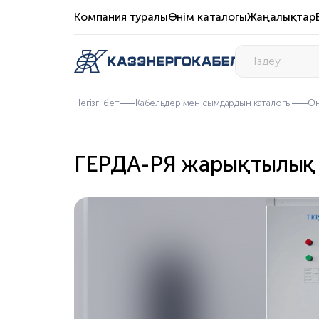
Компания туралы
Өнім каталогы
Жаңалықтар
Негізгі бет
Кабельдер мен сымдардың каталогы
Өн
ГЕРДА-РЯ жарықтылық 