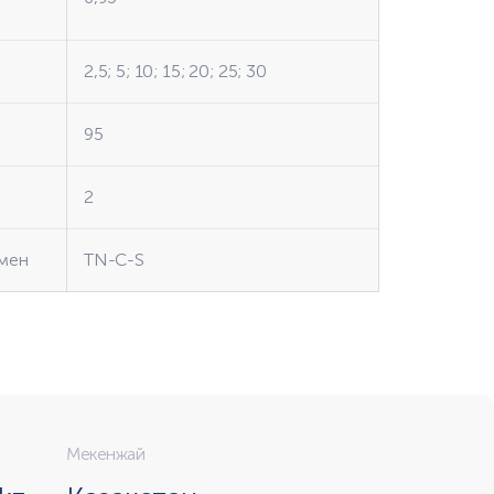
2,5; 5; 10; 15; 20; 25; 30
95
2
умен
TN-C-S
Мекенжай