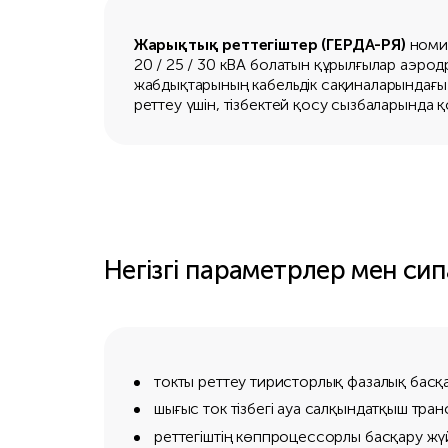
Жарықтық реттегіштер (ГЕРДА-РЯ)
номин
20 / 25 / 30 кВА болатын құрылғылар аэро
жабдықтарының кабельдік сақиналарындағы
реттеу үшін, тізбектей қосу сызбаларында 
Негізгі параметрлер мен си
токты реттеу тиристорлық фазалық басқа
шығыс ток тізбегі ауа салқындатқыш тра
реттегіштің көппроцессорлы басқару жү