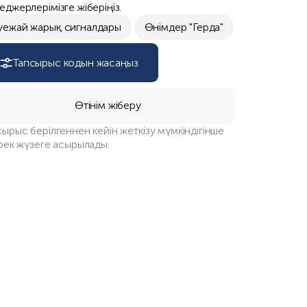
еджерлерімізге жіберіңіз.
уежай жарық сигналдары
Өнімдер "Герда"
Тапсырыс кодын жасаңыз
Өтінім жіберу
сырыс берілгеннен кейін жеткізу мүмкіндігінше
ірек жүзеге асырылады.