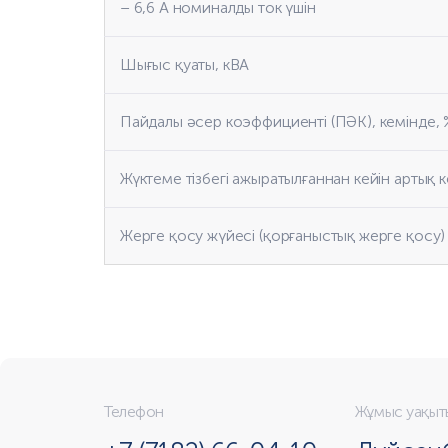
– 6,6 А номиналды ток үшін
Шығыс қуаты, кВА
Пайдалы әсер коэффициенті (ПӘК), кемінде, 
Жүктеме тізбегі ажыратылғаннан кейін артық к
Жерге қосу жүйесі (қорғаныстық жерге қосу)
Телефон
Жұмыс уақыт