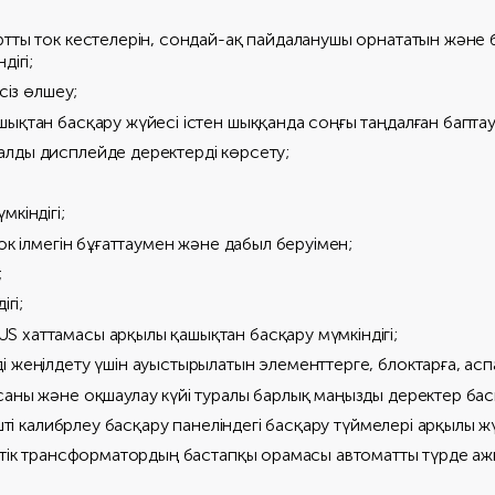
ртты ток кестелерін, сондай-ақ пайдаланушы орнататын және
дігі;
сіз өлшеу;
ықтан басқару жүйесі істен шыққанда соңғы таңдалған баптау
лды дисплейде деректерді көрсету;
кіндігі;
ок ілмегін бұғаттаумен және дабыл беруімен;
;
гі;
 хаттамасы арқылы қашықтан басқару мүмкіндігі;
 жеңілдету үшін ауыстырылатын элементтерге, блоктарға, аспа
саны және оқшаулау күйі туралы барлық маңызды деректер бас
ішті калибрлеу басқару панеліндегі басқару түймелері арқылы 
үштік трансформатордың бастапқы орамасы автоматты түрде а