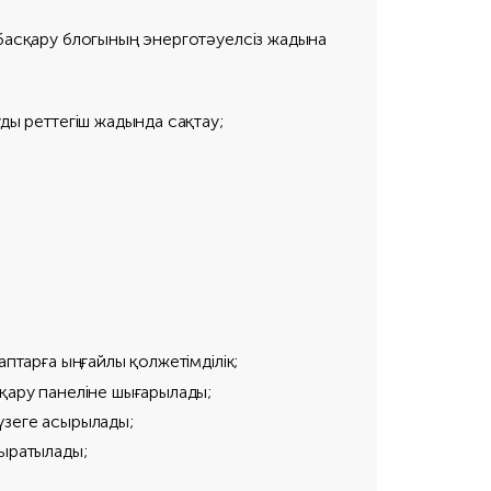
 басқару блогының энерготәуелсіз жадына
ды реттегіш жадында сақтау;
птарға ыңғайлы қолжетімділік;
қару панеліне шығарылады;
жүзеге асырылады;
жыратылады;