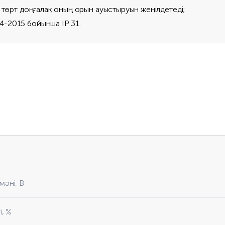
н төрт доңғалақ оның орын ауыстыруын жеңілдетеді;
4-2015 бойынша IP 31.
мәні, В
і, %