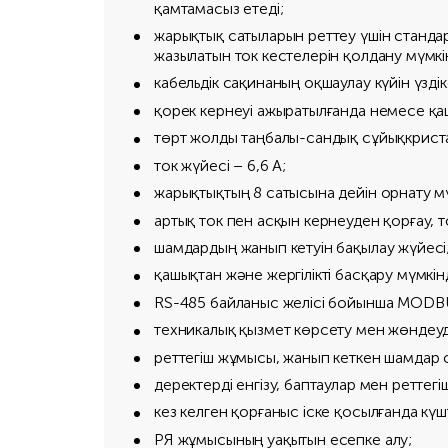
қамтамасыз етеді;
жарықтық сатыларын реттеу үшін станда
жазылатын ток кестелерін қолдану мүмкін
кабельдік сақинаның оқшаулау күйін үздік
қорек кернеуі ажыратылғанда немесе қаш
төрт жолды таңбалы-сандық сұйықкриста
ток жүйесі – 6,6 A;
жарықтықтың 8 сатысына дейін орнату мүм
артық ток пен асқын кернеуден қорғау, т
шамдардың жанып кетуін бақылау жүйесі
қашықтан және жергілікті басқару мүмкінді
RS-485 байланыс желісі бойынша MODBUS
техникалық қызмет көрсету мен жөндеуді
реттегіш жұмысы, жанып кеткен шамдар 
деректерді енгізу, баптаулар мен реттег
кез келген қорғаныс іске қосылғанда к
РЯ жұмысының уақытын есепке алу;