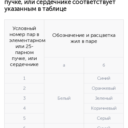
пучке, или сердечнике соответствует
указанным в таблице
Условный
номер пар в
Обозначение и расцветка
элементарном
жил в паре
или 25-
парном
пучке, или
сердечнике
а
б
1
Синий
2
Оранжевый
3
Белый
Зеленый
4
Коричневый
5
Серый