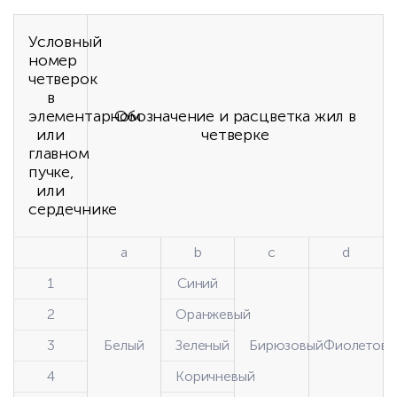
Условный
номер
четверок
в
элементарном
Обозначение и расцветка жил в
или
четверке
главном
пучке,
или
сердечнике
а
b
c
d
1
Синий
2
Оранжевый
3
Белый
Зеленый
Бирюзовый
Фиолетовы
4
Коричневый