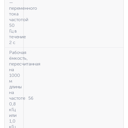
—
переменного
тока
частотой
50
Гц в
течение
2 с
Рабочая
ёмкость,
пересчитанная
на
1000
м
длины
на
частоте
56
0,8
кГц
или
1,0
кГц,