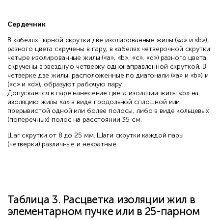
Сердечник
В кабелях парной скрутки две изолированные жилы («а» и «b»),
разного цвета скручены в пару, в кабелях четверочной скрутки
четыре изолированные жилы («а», «b», «с», «d») разного цвета
скручены в звездную четверку однонаправленной скруткой. В
четверке две жилы, расположенные по диагонали («а» и «b») и
(«с» и «d»), образуют рабочую пару.
Допускается в паре нанесение цвета изоляции жилы «b» на
изоляцию жилы «а» в виде продольной сплошной или
прерывистой одной или более полосы, либо в виде кольцевых
(поперечных) полос на расстоянии 35 см.
Шаг скрутки от 8 до 25 мм. Шаги скрутки каждой пары
(четверки) различные и некратные.
Таблица 3. Расцветка изоляции жил в
элементарном пучке или в 25-парном