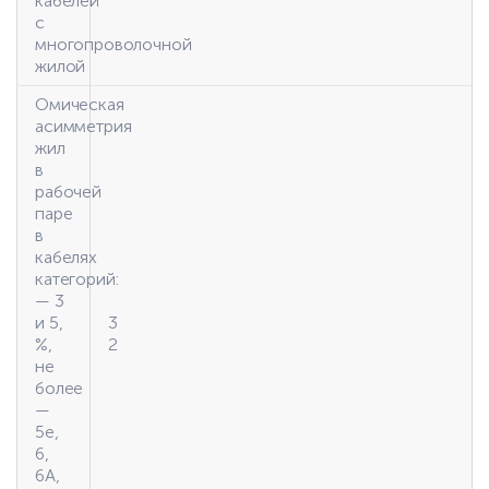
кабелей
с
многопроволочной
жилой
Омическая
асимметрия
жил
в
рабочей
паре
в
кабелях
категорий:
— 3
и 5,
3
%,
2
не
более
—
5е,
6,
6А,