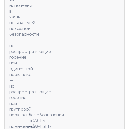
исполнения
в
части
показателей
пожарной
безопасности:
—
не
распространяющие
горение
при
одиночной
прокладке;
—
не
распространяющие
горение
при
групповой
прокладке,
без обозначения
с
нг(A)-LS
пониженным
нг(A)-LSLTx