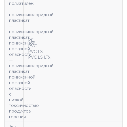
полиэтилен;
—
поливинилхлоридный
пластикат;
—
поливинилхлоридный
пластикат
PE
пониженной
PVC
пожарной
PVC LS
опасности;
PVC LS LTx
—
поливинилхлоридный
пластикат
пониженной
пожарной
опасности
с
низкой
токсичностью
продуктов
горения
Тип