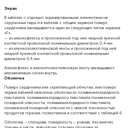
Экран
В кабелях с отдельно экранированными элементами на
скрученные пары и в кабелях с общим экраном поверх
сердечника накладывается один из следующих типов экранов
«F»:
— из алюмофлекса и проложенной под ним медной луженой
контактной проволокой номинальным диаметром 0,4 мм;
— из алюмополиэтиленовой ленты и проложенной под ней
медной луженой контактной проволокой номинальным
диаметром 0,4 мм.
Алюмофлекс и алюмополиэтиленовую ленту накладывают
алюминиевым слоем внутрь.
Оболочка
Поверх сердечника или скрепляющей обмотки, или поверх
экрана кабелей наложена оболочка из поливинилхлоридного
пластиката, поливинилхлоридного пластиката пониженной
пожарной опасности, поливинилхлоридного пластиката
пониженной пожарной опасности с низкой токсичностью
продуктов горения, полиэтилена в соответствии с таблицей 6.
Оболочка – сплошная, поверхность – ровная, без вмятин,
трещин и рисок, выводящих толщину оболочки за