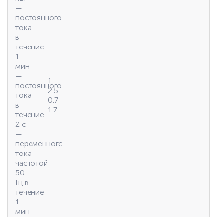
—
постоянного
тока
в
течение
1
мин
—
1
постоянного
2.5
тока
0.7
в
1.7
течение
2 с
—
переменного
тока
частотой
50
Гц в
течение
1
мин