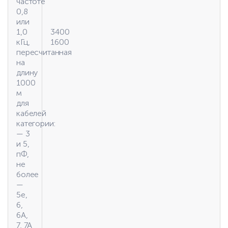
частоте
0,8
или
1,0
3400
кГц,
1600
пересчитанная
на
длину
1000
м
для
кабелей
категории:
— 3
и 5,
пФ,
не
более
—
5е,
6,
6А,
7, 7А