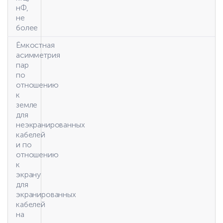
нФ,
не
более
Ёмкостная
асимметрия
пар
по
отношению
к
земле
для
неэкранированных
кабелей
и по
отношению
к
экрану
для
экранированных
кабелей
на