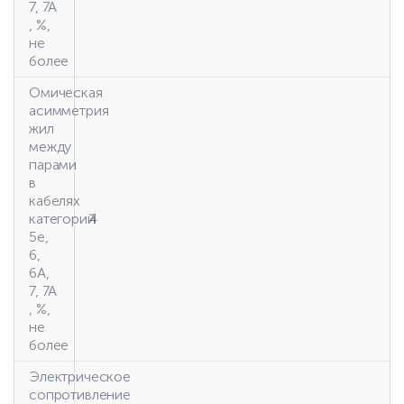
7, 7А
, %,
не
более
Омическая
асимметрия
жил
между
парами
в
кабелях
категорий
4
5е,
6,
6А,
7, 7А
, %,
не
более
Электрическое
сопротивление