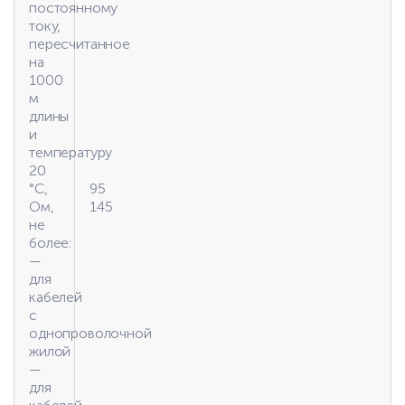
постоянному
току,
пересчитанное
на
1000
м
длины
и
температуру
20
°C,
95
Ом,
145
не
более:
—
для
кабелей
с
однопроволочной
жилой
—
для