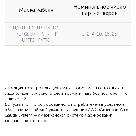
Номинальное число
Марка кабеля
пар, четверок
U/UTP, F/UTP, U/UTQ,
F/UTQ, U/FTP, F/FTP,
1, 2, 4, 10, 16, 25
U/FTQ, F/FTQ
Изоляция токопроводящих жил из полиэтилена сплошная в
виде концентрического слоя, герметичная, без посторонних
включений.
Допускается по согласованию с потребителем в условном
обозначении кабелей указывать значение AWG (American Wire
Gauge System — американская система маркирования
толщины проводников).