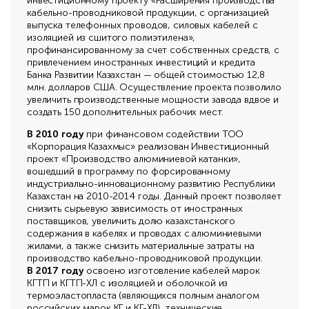
инвестиционному проекту «Расширения производства
кабельно-проводниковой продукции, с организацией
выпуска телефонных проводов, силовых кабелей с
изоляцией из сшитого полиэтилена»,
профинансированному за счет собственных средств, с
привлечением иностранных инвестиций и кредита
Банка Развитии Казахстан — общей стоимостью 12,8
млн. долларов США. Осуществление проекта позволило
увеличить производственные мощности завода вдвое и
создать 150 дополнительных рабочих мест.
В 2010 году
при финансовом содействии ТОО
«Корпорация Казахмыс» реализован Инвестиционный
проект «Производство алюминиевой катанки»,
вошедший в программу по форсированному
индустриально-инновационному развитию Республики
Казахстан на 2010-2014 годы. Данный проект позволяет
снизить сырьевую зависимость от иностранных
поставщиков, увеличить долю казахстанского
содержания в кабелях и проводах с алюминиевыми
жилами, а также снизить материальные затраты на
производство кабельно-проводниковой продукции.
В 2017 году
освоено изготовление кабелей марок
КГТП и КГТП-ХЛ с изоляцией и оболочкой из
термоэластопласта (являющихся полным аналогом
российских марок КГ и КГ-ХЛ), технические