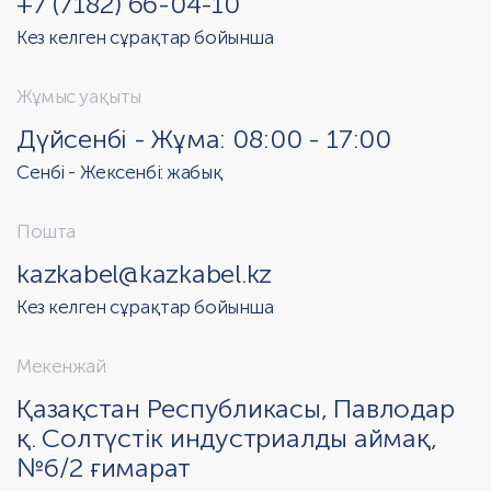
+7 (7182) 66-04-10
Кез келген сұрақтар бойынша
Жұмыс уақыты
Дүйсенбі - Жұма: 08:00 - 17:00
Сенбі - Жексенбі: жабық
Пошта
kazkabel@kazkabel.kz
Кез келген сұрақтар бойынша
Мекенжай
Қазақстан Республикасы, Павлодар
қ. Солтүстік индустриалды аймақ,
№6/2 ғимарат