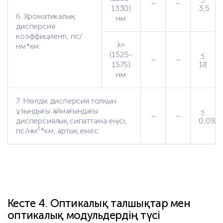
–
–
1330)
3,5
6. Хроматикалық
нм
дисперсия
коэффициенті, пс/
λ=
нм*км:
(1525-
≤
–
–
1575)
18
нм
7. Нөлдік дисперсия толқын
ұзындығы аймағындағы
≤
–
–
дисперсиялық сипаттама еңісі,
0,092
пс/нм²*км, артық емес:
Кесте 4. Оптикалық талшықтар мен
оптикалық модульдердің түсі