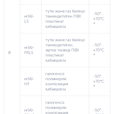
түтін және газ бөлінуі
-50°…
нг(А)-
төмендетілген ПВХ
+70°С
LS
пластикат
*
қабықшасы
түтін және газ бөлінуі
төмендетілген,
-50°…
нг(А)-
өртке төзімді ПВХ
+70°С
В
FRLS
пластикат
*
қабықшасы
галогенсіз
-50°…
нг(А)-
полимерлік
+70°С
HF
композиция
*
қабықшасы
галогенсіз
полимерлік
нг(А)-
-50°…
композиция