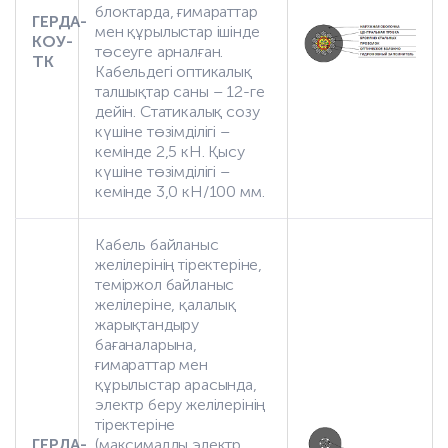
блоктарда, ғимараттар
ГЕРДА-
мен құрылыстар ішінде
КОУ-
төсеуге арналған.
ТК
Кабельдегі оптикалық
талшықтар саны – 12-ге
дейін. Статикалық созу
күшіне төзімділігі –
кемінде 2,5 кН. Қысу
күшіне төзімділігі –
кемінде 3,0 кН/100 мм.
Кабель байланыс
желілерінің тіректеріне,
теміржол байланыс
желілеріне, қалалық
жарықтандыру
бағаналарына,
ғимараттар мен
құрылыстар арасында,
электр беру желілерінің
тіректеріне
ГЕРДА-
(максималды электр