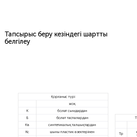
Тапсырыс беру кезіндегі шартты
белгілеу
Қорғаныс түрі
жоқ
К
болат сымдардан
Б
болат таспалардан
Т
Кв
синтетикалық талшықтардан
Кс
шыны пластик өзектерінен
Тр