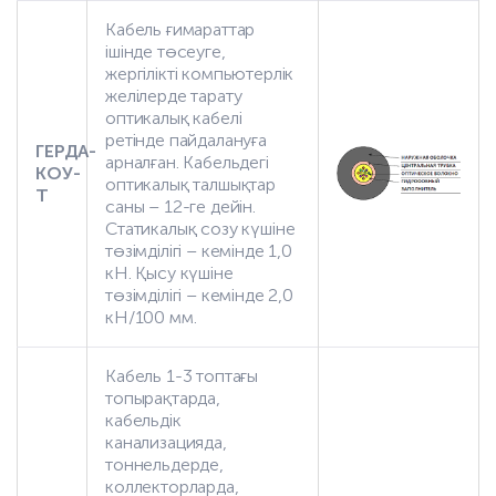
Кабель ғимараттар
ішінде төсеуге,
жергілікті компьютерлік
желілерде тарату
оптикалық кабелі
ретінде пайдалануға
ГЕРДА-
арналған. Кабельдегі
КОУ-
оптикалық талшықтар
Т
саны – 12-ге дейін.
Статикалық созу күшіне
төзімділігі – кемінде 1,0
кН. Қысу күшіне
төзімділігі – кемінде 2,0
кН/100 мм.
Кабель 1-3 топтағы
топырақтарда,
кабельдік
канализацияда,
тоннельдерде,
коллекторларда,