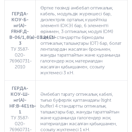
Өртке төзімді әмбебап оптикалық
ГЕРДА-
кабель, модульдік жүрекшесі бар,
КОУ-Б-
диэлектрлік орталық күшейткіш
нг(А)-
элементі (ОКЭ) бар, 6 элементті
FRHF:Д-
өріммен, 3 оптикалық модулі (ОМ)
В-06/1,8(в)-03:24Е1-
бар, 24 стандартты бірмодалы
3
оптикалық талшықтары (ОТ) бар, болат
ТУ 3587-
ленталардан жасалған броньмен,
020-
жануды таратпайтын және құрамында
76960731-
галогендер жоқ материалдан
2010
жасалған қабықшамен, созылу
жүктемесі 3 кН.
ГЕРДА-
КОУ-Ш-
Әмбебап тарату оптикалық кабелі,
нг(А)-
тығыз буферлік қаптамадағы (tight
HF:В-4Е1tb-
buffer) 4 стандартты оптикалық
1
талшықтары бар, жануды таратпайтын
ТУ 3587-
және құрамында галогендер жоқ
020-
материалдан жасалған қабықшамен,
76960731-
созылу жүктемесі 1 кН.