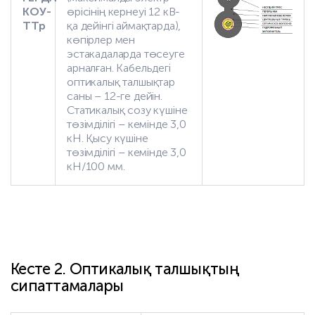
КОУ-
өрісінің кернеуі 12 кВ-
ТТр
қа дейінгі аймақтарда),
көпірлер мен
эстакадаларда төсеуге
арналған. Кабельдегі
оптикалық талшықтар
саны – 12-ге дейін.
Статикалық созу күшіне
төзімділігі – кемінде 3,0
кН. Қысу күшіне
төзімділігі – кемінде 3,0
кН/100 мм.
Кесте 2. Оптикалық талшықтың
сипаттамалары