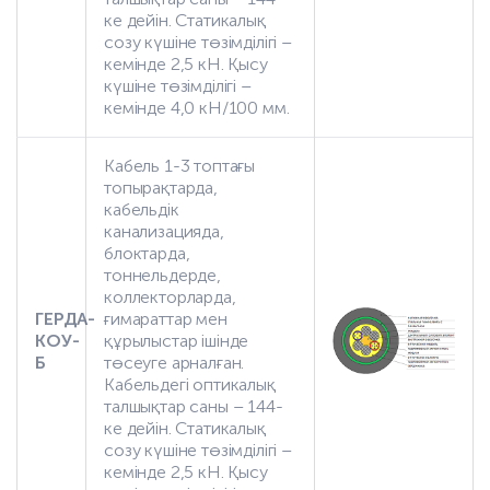
ке дейін. Статикалық
созу күшіне төзімділігі –
кемінде 2,5 кН. Қысу
күшіне төзімділігі –
кемінде 4,0 кН/100 мм.
Кабель 1-3 топтағы
топырақтарда,
кабельдік
канализацияда,
блоктарда,
тоннельдерде,
коллекторларда,
ГЕРДА-
ғимараттар мен
КОУ-
құрылыстар ішінде
Б
төсеуге арналған.
Кабельдегі оптикалық
талшықтар саны – 144-
ке дейін. Статикалық
созу күшіне төзімділігі –
кемінде 2,5 кН. Қысу