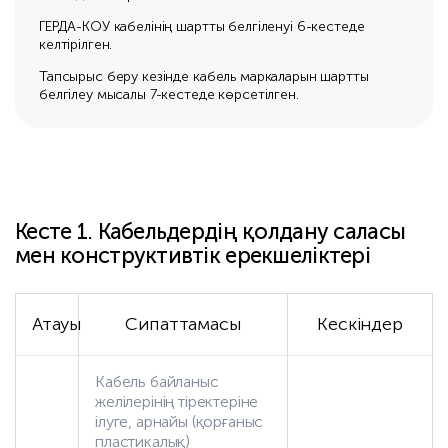
ГЕРДА-КОУ кабелінің шартты белгіленуі 6-кестеде
келтірілген.
Тапсырыс беру кезінде кабель маркаларын шартты
белгілеу мысалы 7-кестеде көрсетілген.
Кесте 1. Кабельдердің қолдану саласы
мен конструктивтік ерекшеліктері
Атауы
Сипаттамасы
Кескіндер
Кабель байланыс
желілерінің тіректеріне
ілуге, арнайы (қорғаныс
пластикалық)