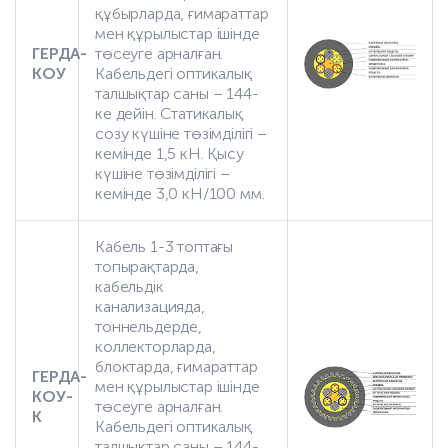
құбырларда, ғимараттар
мен құрылыстар ішінде
ГЕРДА-
төсеуге арналған.
КОУ
Кабельдегі оптикалық
талшықтар саны – 144-
ке дейін. Статикалық
созу күшіне төзімділігі –
кемінде 1,5 кН. Қысу
күшіне төзімділігі –
кемінде 3,0 кН/100 мм.
Кабель 1-3 топтағы
топырақтарда,
кабельдік
канализацияда,
тоннельдерде,
коллекторларда,
блоктарда, ғимараттар
ГЕРДА-
мен құрылыстар ішінде
КОУ-
төсеуге арналған.
К
Кабельдегі оптикалық
талшықтар саны – 144-