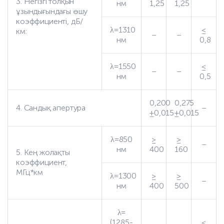
3. Негізгі толқын
нм
1,25
1,25
ұзындығындағы өшу
коэффициенті, дБ/
λ=1310
≤
км:
–
–
нм
0,8
λ=1550
≤
–
–
нм
0,5
0,200
0,275
4. Сандық апертура
–
±0,015
±0,015
λ=850
≥
≥
–
нм
400
160
5. Кең жолақты
коэффициент,
МГц*км
λ=1300
≥
≥
–
нм
400
500
λ=
(1285-
≤