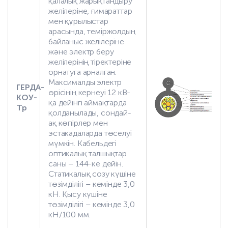
қалалық жарықтандыру
желілеріне, ғимараттар
мен құрылыстар
арасында, теміржолдың
байланыс желілеріне
және электр беру
желілерінің тіректеріне
орнатуға арналған.
Максималды электр
ГЕРДА-
өрісінің кернеуі 12 кВ-
КОУ-
қа дейінгі аймақтарда
Тр
қолданылады, сондай-
ақ көпірлер мен
эстакадаларда төселуі
мүмкін. Кабельдегі
оптикалық талшықтар
саны – 144-ке дейін.
Статикалық созу күшіне
төзімділігі – кемінде 3,0
кН. Қысу күшіне
төзімділігі – кемінде 3,0
кН/100 мм.