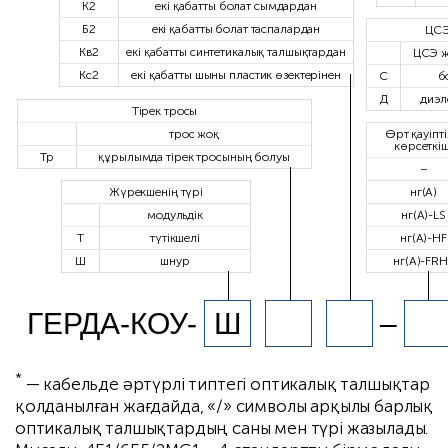
К2
екі қабатты болат сымдардан
Б2
екі қабатты болат таспалардан
ЦСЭ
Кв2
екі қабатты синтетикалық талшықтардан
ЦСЭ жо
Кс2
екі қабатты шыны пластик өзектерінен
С
б
Д
диэл
Тірек тросы
трос жоқ
Өрт қауіпті
көрсеткіш
Тр
құрылымда тірек тросының болуы
–
Жүрекшенің түрі
нг(А)
модульдік
нг(А)-LS
Т
түтікшелі
нг(А)-HF
Ш
шнур
нг(А)-FRH
ГЕРДА-КОУ-
Ш
–
*
— кабельде әртүрлі типтегі оптикалық талшықтар
қолданылған жағдайда, «/» символы арқылы барлық
оптикалық талшықтардың саны мен түрі жазылады.