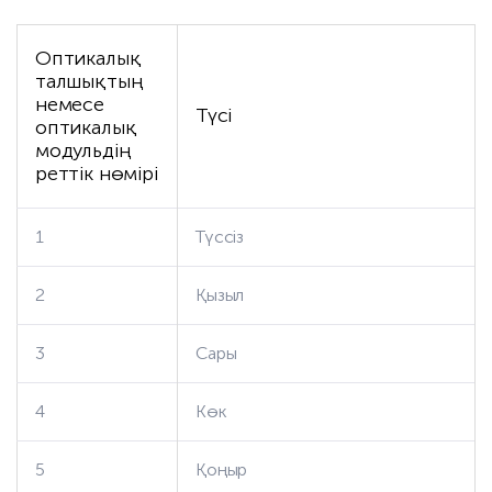
Оптикалық
талшықтың
немесе
Түсі
оптикалық
модульдің
реттік нөмірі
1
Түссіз
2
Қызыл
3
Сары
4
Көк
5
Қоңыр