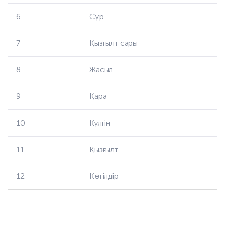
6
Сұр
7
Қызғылт сары
8
Жасыл
9
Қара
10
Күлгін
11
Қызғылт
12
Көгілдір