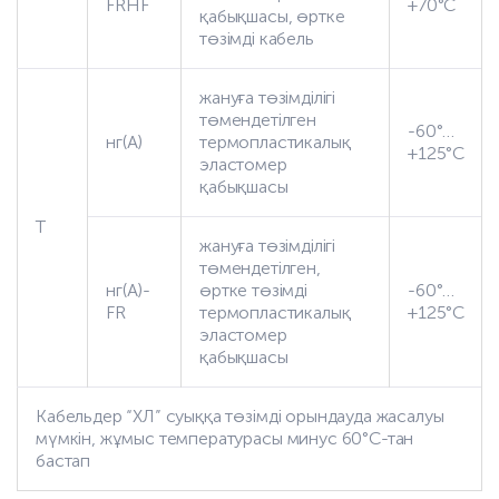
FRHF
+70°С
қабықшасы, өртке
төзімді кабель
жануға төзімділігі
төмендетілген
-60°…
нг(А)
термопластикалық
+125°С
эластомер
қабықшасы
Т
жануға төзімділігі
төмендетілген,
нг(А)-
өртке төзімді
-60°…
FR
термопластикалық
+125°С
эластомер
қабықшасы
Кабельдер “ХЛ” суыққа төзімді орындауда жасалуы
мүмкін, жұмыс температурасы минус 60°С-тан
бастап