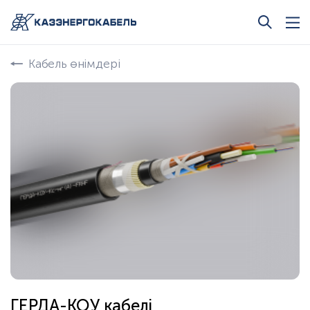
Кабель өнімдері
ГЕРДА-КОУ кабелі