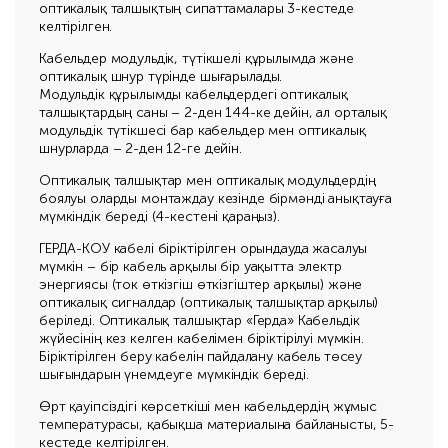
оптикалық талшықтың сипаттамалары 3-кестеде
келтірілген.
Кабельдер модульдік, түтікшелі құрылымда және
оптикалық шнур түрінде шығарылады.
Модульдік құрылымды кабельдердегі оптикалық
талшықтардың саны – 2-ден 144-ке дейін, ал орталық
модульдік түтікшесі бар кабельдер мен оптикалық
шнурларда – 2-ден 12-ге дейін.
Оптикалық талшықтар мен оптикалық модульдердің
боялуы оларды монтаждау кезінде бірмәнді анықтауға
мүмкіндік береді (4-кестені қараңыз).
ГЕРДА-КОУ кабелі біріктірілген орындауда жасалуы
мүмкін – бір кабель арқылы бір уақытта электр
энергиясы (ток өткізгіш өткізгіштер арқылы) және
оптикалық сигналдар (оптикалық талшықтар арқылы)
беріледі. Оптикалық талшықтар «Герда» Кабельдік
жүйесінің кез келген кабелімен біріктірілуі мүмкін.
Біріктірілген беру кабелін пайдалану кабель төсеу
шығындарын үнемдеуге мүмкіндік береді.
Өрт қауіпсіздігі көрсеткіші мен кабельдердің жұмыс
температурасы, қабықша материалына байланысты, 5-
кестеде келтірілген.