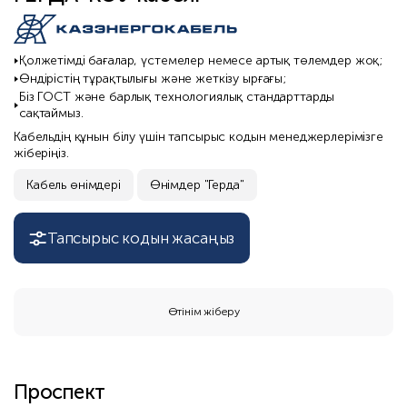
Қолжетімді бағалар, үстемелер немесе артық төлемдер жоқ;
Өндірістің тұрақтылығы және жеткізу ырғағы;
Біз ГОСТ және барлық технологиялық стандарттарды
сақтаймыз.
Кабельдің құнын білу үшін тапсырыс кодын менеджерлерімізге
жіберіңіз.
Кабель өнімдері
Өнімдер "Герда"
Тапсырыс кодын жасаңыз
Өтінім жіберу
Проспект