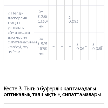
λ=
7. Нөлдік
(1285-
≤
дисперсия
–
–
–
–
–
–
1330)
0,093
толқын
нм
ұзындығы
аймағындағы
дисперсия
λ=
сипаттамасының
(1525-
≤
≤
–
–
–
–
–
көлбеуі, пс/
1575)
0,06
0,085
нм²*км:
нм
Кесте 3. Тығыз буферлік қаптамадағы
оптикалық талшықтың сипаттамалары