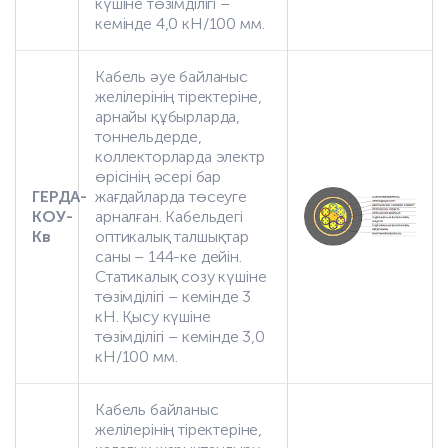
күшіне төзімділігі –
кемінде 4,0 кН/100 мм.
Кабель әуе байланыс
желілерінің тіректеріне,
арнайы құбырларда,
тоннельдерде,
коллекторларда электр
өрісінің әсері бар
ГЕРДА-
жағдайларда төсеуге
КОУ-
арналған. Кабельдегі
Кв
оптикалық талшықтар
саны – 144-ке дейін.
Статикалық созу күшіне
төзімділігі – кемінде 3
кН. Қысу күшіне
төзімділігі – кемінде 3,0
кН/100 мм.
Кабель байланыс
желілерінің тіректеріне,