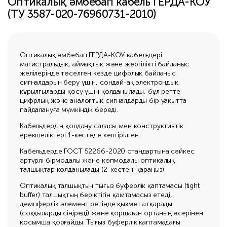
Оптикалық әмбебап кабель ГЕРДА-КОУ
(ТУ 3587-020-76960731-2010)
Оптикалық әмбебап ГЕРДА-КОУ кабельдері
магистральдық, аймақтық және жергілікті байланыс
желілерінде төселген кезде цифрлық байланыс
сигналдарын беру үшін, сондай-ақ электрондық
құрылғыларды қосу үшін қолданылады, бұл ретте
цифрлық және аналогтық сигналдарды бір уақытта
пайдалануға мүмкіндік береді.
Кабельдердің қолдану саласы мен конструктивтік
ерекшеліктері 1-кестеде келтірілген.
Кабельдерде ГОСТ 52266-2020 стандартына сәйкес
әртүрлі бірмодалы және көпмодалы оптикалық
талшықтар қолданылады (2-кестені қараңыз).
Оптикалық талшықтың тығыз буферлік қаптамасы (tight
buffer) талшықтың беріктігін қамтамасыз етеді,
демпферлік элемент ретінде қызмет атқарады
(соққыларды сіңіреді) және қоршаған ортаның әсерінен
қосымша қорғайды. Тығыз буферлік қаптамадағы