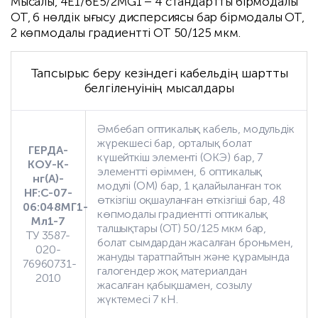
Мысалы, 4E1/6E5/2MG1 – 4 стандартты бірмодалы
ОТ, 6 нөлдік ығысу дисперсиясы бар бірмодалы ОТ,
2 көпмодалы градиентті ОТ 50/125 мкм.
Тапсырыс беру кезіндегі кабельдің шартты
белгіленуінің мысалдары
Әмбебап оптикалық кабель, модульдік
жүрекшесі бар, орталық болат
ГЕРДА-
күшейткіш элементі (ОКЭ) бар, 7
КОУ-К-
элементті өріммен, 6 оптикалық
нг(А)-
модулі (ОМ) бар, 1 қалайыланған ток
HF:С-07-
өткізгіш оқшауланған өткізгіші бар, 48
06:048МГ1-
көпмодалы градиентті оптикалық
Мл1-7
талшықтары (ОТ) 50/125 мкм бар,
ТУ 3587-
болат сымдардан жасалған броньмен,
020-
жануды таратпайтын және құрамында
76960731-
галогендер жоқ материалдан
2010
жасалған қабықшамен, созылу
жүктемесі 7 кН.