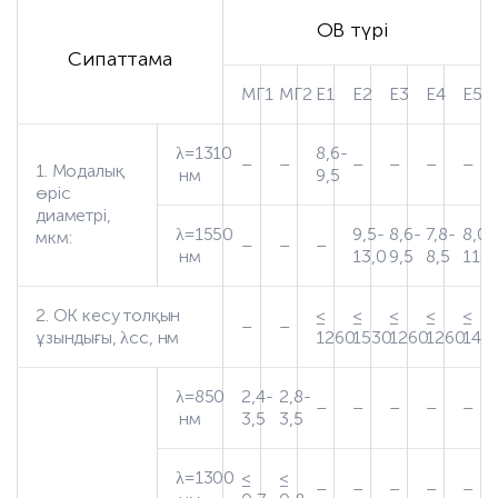
ОВ түрі
Сипаттама
МГ1
МГ2
Е1
Е2
Е3
Е4
Е5
λ=1310
8,6-
–
–
–
–
–
–
1. Модалық
нм
9,5
өріс
диаметрі,
λ=1550
9,5-
8,6-
7,8-
8,0-
мкм:
–
–
–
нм
13,0
9,5
8,5
11,0
2. ОК кесу толқын
≤
≤
≤
≤
≤
–
–
ұзындығы, λсс, нм
1260
1530
1260
1260
148
λ=850
2,4-
2,8-
–
–
–
–
–
нм
3,5
3,5
λ=1300
≤
≤
–
–
–
–
–