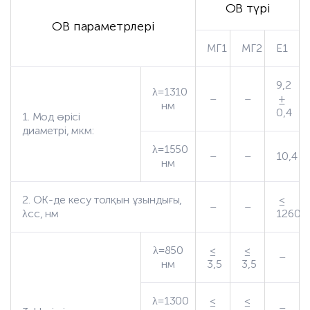
ОВ түрі
ОВ параметрлері
МГ1
МГ2
Е1
9,2
λ=1310
–
–
±
нм
0,4
1. Мод өрісі
диаметрі, мкм:
λ=1550
–
–
10,4
нм
2. ОК-де кесу толқын ұзындығы,
≤
–
–
λсс, нм
1260
λ=850
≤
≤
–
нм
3,5
3,5
λ=1300
≤
≤
–