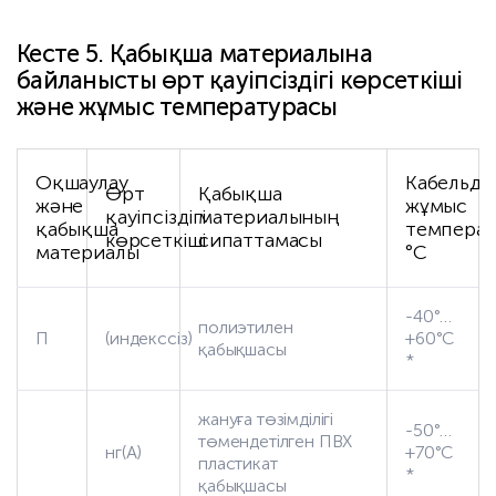
Кесте 5. Қабықша материалына
байланысты өрт қауіпсіздігі көрсеткіші
және жұмыс температурасы
Оқшаулау
Кабельді
Өрт
Қабықша
және
жұмыс
қауіпсіздігі
материалының
қабықша
температ
көрсеткіші
сипаттамасы
материалы
°С
-40°…
полиэтилен
П
(индекссіз)
+60°С
қабықшасы
*
жануға төзімділігі
-50°…
төмендетілген ПВХ
нг(А)
+70°С
пластикат
*
қабықшасы