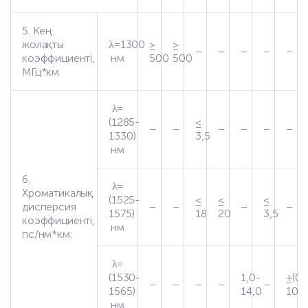
5. Кең
жолақты
λ=1300
≥
≥
–
–
–
–
–
коэффициенті,
нм
500
500
МГц*км
λ=
(1285-
≤
–
–
–
–
–
–
1330)
3,5
нм
6.
λ=
Хроматикалық
(1525-
≤
≤
≤
дисперсия
–
–
–
–
1575)
18
20
3,5
коэффициенті,
нм
пс/нм*км:
λ=
(1530-
1,0-
±(0,
–
–
–
–
–
1565)
14,0
10,0
нм